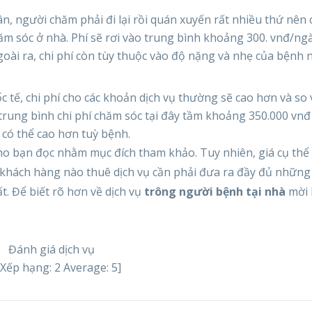
, người chăm phải đi lại rồi quán xuyến rất nhiều thứ nên c
ăm sóc ở nhà. Phí sẽ rơi vào trung bình khoảng 300. vnđ/ngà
ài ra, chi phí còn tùy thuộc vào độ nặng và nhẹ của bệnh 
tế, chi phí cho các khoản dịch vụ thường sẽ cao hơn và so 
trung bình chi phí chăm sóc tại đây tầm khoảng 350.000 vnđ
có thể cao hơn tuỳ bệnh.
cho bạn đọc nhằm mục đích tham khảo. Tuy nhiên, giá cụ thể
khách hàng nào thuê dịch vụ cần phải đưa ra đầy đủ những
t. Để biết rõ hơn về dịch vụ
trông người bệnh tại nhà
mời 
Đánh giá dịch vụ
[Xếp hạng:
2
Average:
5
]