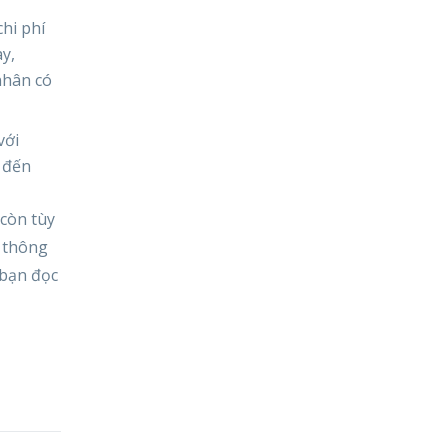
hi phí
y,
nhân có
với
 đến
 còn tùy
 thông
bạn đọc