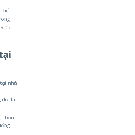
 thế
trong
ty đã
tại
tại nhà
:
g đó đã
iệc bón
 uống