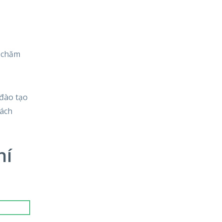
à chăm
 đào tạo
hách
hí