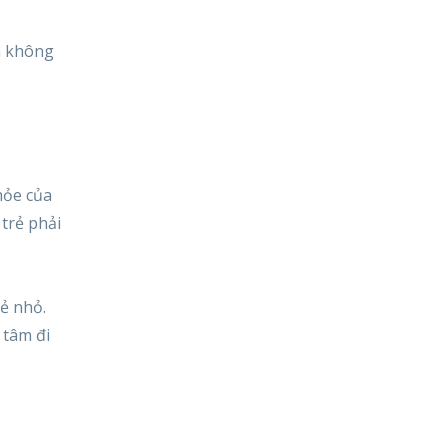
và không
hỏe của
 trẻ phải
rẻ nhỏ.
 tâm đi