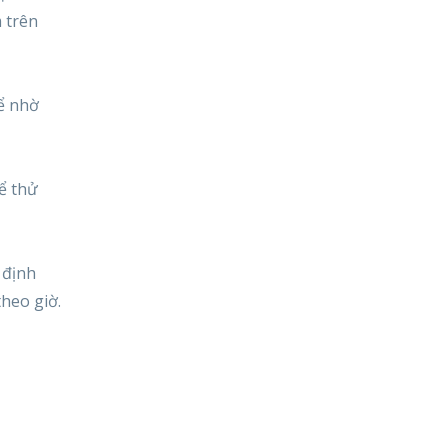
 trên
hể nhờ
ể thử
 định
theo giờ.