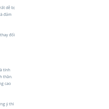
ất dễ bị
 và đảm
thay đổi
à tính
h thần.
âng cao
ng ý thì