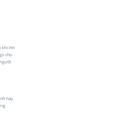
 khi tìm
ngủ cho
 người
ính hay
ơng