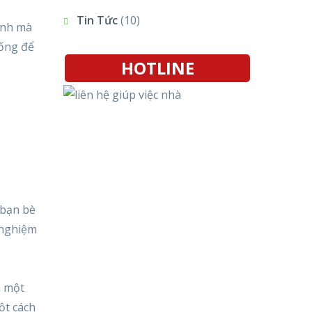
Tin Tức
(10)
ạnh mà
uống để
HOTLINE
 bạn bè
h nghiệm
à một
ột cách