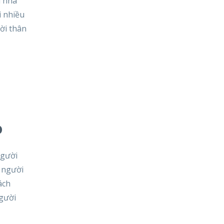
i nhà
i nhiều
ời thân
o
người
 người
ách
người