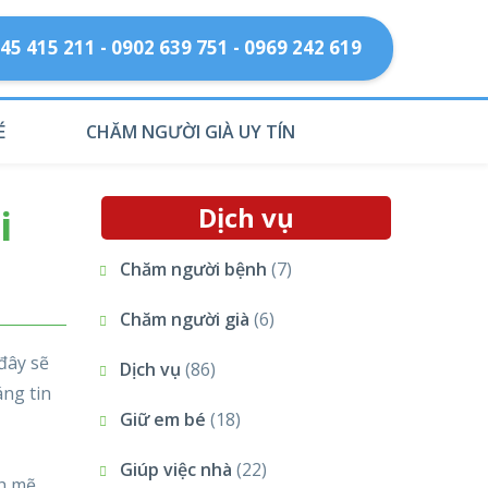
45 415 211 - 0902 639 751 - 0969 242 619
É
CHĂM NGƯỜI GIÀ UY TÍN
i
Dịch vụ
Chăm người bệnh
(7)
Chăm người già
(6)
 đây sẽ
Dịch vụ
(86)
áng tin
Giữ em bé
(18)
Giúp việc nhà
(22)
nh mẽ