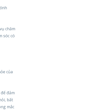
tình
 vụ chăm
m sóc có
hỏe của
t để đảm
ỏi, bất
hông mắc