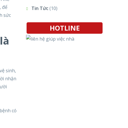
, để
Tin Tức
(10)
h sức
HOTLINE
là
vệ sinh,
ười nhận
gười
 bệnh có