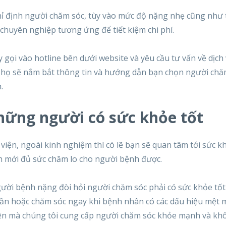
hỉ định người chăm sóc, tùy vào mức độ nặng nhẹ cũng như 
huyên nghiệp tương ứng để tiết kiệm chi phí.
 gọi vào hotline bên dưới website và yêu cầu tư vấn về dịch
, họ sẽ nắm bắt thông tin và hướng dẫn bạn chọn người chă
.
hững người có sức khỏe tốt
iện, ngoài kinh nghiệm thì có lẽ bạn sẽ quan tâm tới sức k
h mới đủ sức chăm lo cho người bệnh được.
gười bệnh nặng đòi hỏi người chăm sóc phải có sức khỏe tố
ần hoặc chăm sóc ngay khi bệnh nhân có các dấu hiệu mệt m
Viện mà chúng tôi cung cấp người chăm sóc khỏe mạnh và k