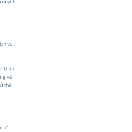
i quyết
ch vụ .
ời thân
àng và
ì thế,
ơ sở