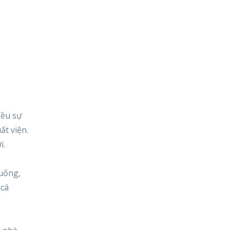
iều sự
ất viện.
i.
 uống,
 cá