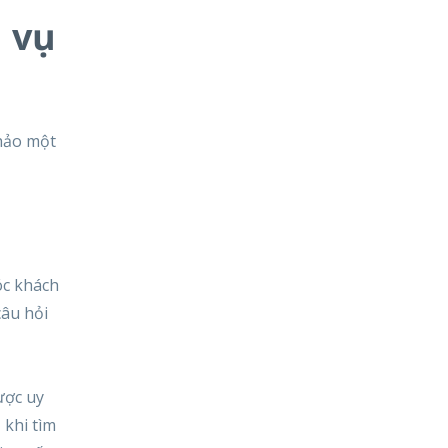
h vụ
khảo một
óc khách
câu hỏi
ược uy
 khi tìm