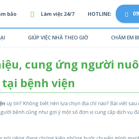
09
Đảm bảo
Làm việc 24/7
HOTLINE:
ẠI
GIÚP VIỆC NHÀ THEO GIỜ
CHĂM EM B
hiệu, cung ứng người nuô
tại bệnh viện
iện
uy tín? Không biết nên lựa chọn địa chỉ nào? Bài viết sau
 người bệnh cũng như gợi ý một số đơn vị cung cấp dịch vụ đ
 Nam nói riêng đang chứng kiến những bước chuyển mình mạ