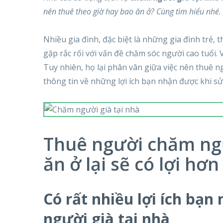
nên thuê theo giờ hay bao ăn ở? Cùng tìm hiểu nhé.
Nhiều gia đình, đặc biệt là những gia đình trẻ,
gặp rắc rối với vấn đề chăm sóc người cao tuổi. V
Tuy nhiên, họ lại phân vân giữa việc nên thuê n
thông tin về những lợi ích bạn nhận được khi s
Thuê người chăm ngư
ăn ở lại sẽ có lợi hơn
Có rất nhiều lợi ích bạ
người già tại nhà