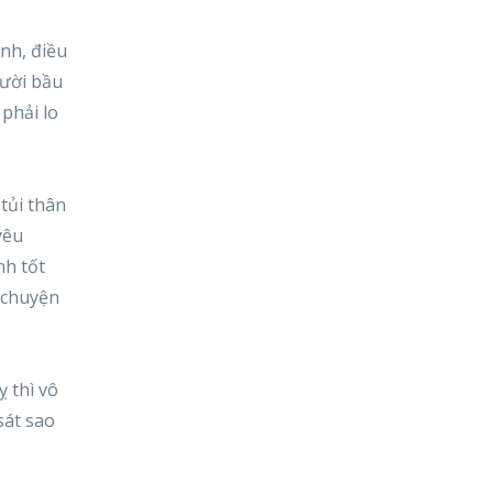
nh, điều
gười bầu
 phải lo
tủi thân
yêu
nh tốt
 chuyện
 thì vô
sát sao