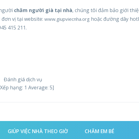
 người
chăm người già tại nhà
, chúng tôi đảm bảo giới thiệ
 đơn vị tại website:
hoặc đường dây hotl
www.giupviecnha.org
945 415 211.
Đánh giá dịch vụ
[Xếp hạng:
1
Average:
5
]
GIÚP VIỆC NHÀ THEO GIỜ
CHĂM EM BÉ