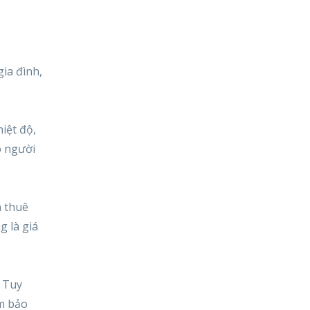
ia đình,
iệt độ,
o người
n thuê
g là giá
. Tuy
ảm bảo