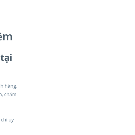
iệm
tại
ch hàng.
h, chăm
 chí uy