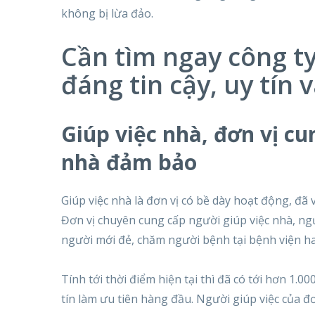
không bị lừa đảo.
Cần tìm ngay công ty
đáng tin cậy, uy tín
Giúp việc nhà, đơn vị cu
nhà đảm bảo
Giúp việc nhà là đơn vị có bề dày hoạt động, đ
Đơn vị chuyên cung cấp người giúp việc nhà, n
người mới đẻ, chăm người bệnh tại bệnh viện ha
Tính tới thời điểm hiện tại thì đã có tới hơn 1.0
tín làm ưu tiên hàng đầu. Người giúp việc của đơn