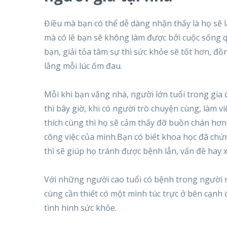
Điều mà bạn có thể dễ dàng nhận thấy là họ sẽ 
mà có lẽ bạn sẽ không làm được bởi cuộc sống q
bạn, giải tỏa tâm sự thì sức khỏe sẽ tốt hơn, đồ
lắng mỗi lúc ốm đau.
Mỗi khi bạn vắng nhà, người lớn tuổi trong gia 
thì bây giờ, khi có người trò chuyện cùng, làm v
thích cùng thì họ sẽ cảm thấy đỡ buồn chán hơn
công việc của mình.Bạn có biết khoa học đã chứ
thì sẽ giúp họ tránh được bệnh lẫn, vấn đề hay xả
Với những người cao tuổi có bệnh trong người n
cùng cần thiết có một mình túc trực ở bên cạnh đ
tình hình sức khỏe.