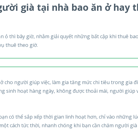
ời già tại nhà bao ăn ở hay 
n ỏ thì bây giờ, nhằm giải quyết những bất cập khi thuê bao
vụ thuê theo giờ.
ở cho người giúp việc, làm gia tăng mức chi tiêu trong gia 
g sinh hoạt hàng ngày, không được thoải mái, người giúp v
bạn có thể sắp xếp thời gian linh hoạt hơn, chỉ vào những lú
g một cách tức thời, nhanh chóng khi bạn cần chăm người già